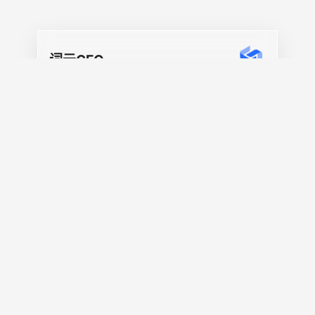
词元GEO
›
返回首页
AI时代大模型搜索优化
▾
主营业务
Agent开发
▾
新闻动态
AI时代的工作新方式
▾
关于我们
网站制作
专业企业网站定制制作